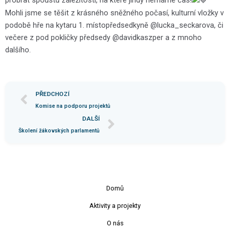
probrat spoustu záležitostí, na které jindy nemáme čas!
Mohli jsme se těšit z krásného sněžného počasí, kulturní vložky v
podobě hře na kytaru 1. místopředsedkyně @lucka_seckarova, či
večere z pod pokličky předsedy @davidkaszper a z mnoho
dalšího.
PŘEDCHOZÍ
Komise na podporu projektů
DALŠÍ
Školení žákovských parlamentů
Domů
Aktivity a projekty
O nás