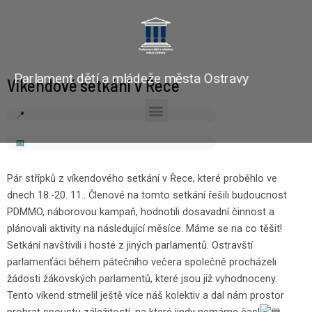
Parlament dětí a mládeže města Ostravy
Víkendové setkání v Řece
Pár střípků z víkendového setkání v Řece, které proběhlo ve
dnech 18.-20. 11.. Členové na tomto setkání řešili budoucnost
PDMMO, náborovou kampaň, hodnotili dosavadní činnost a
plánovali aktivity na následující měsíce. Máme se na co těšit!
Setkání navštívili i hosté z jiných parlamentů. Ostravští
parlamenťáci během pátečního večera společně procházeli
žádosti žákovských parlamentů, které jsou již vyhodnoceny.
Tento víkend stmelil ještě více náš kolektiv a dal nám prostor